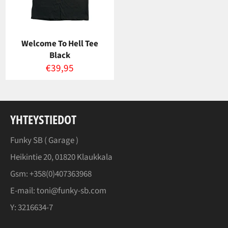
Welcome To Hell Tee
Black
Normaalihinta
€39,95
YHTEYSTIEDOT
Funky SB (
Garage
)
Heikintie 20, 01820 Klaukkala
Gsm: +358(0)407363968
E-mail: toni@funky-sb.com
Y: 3216634-7