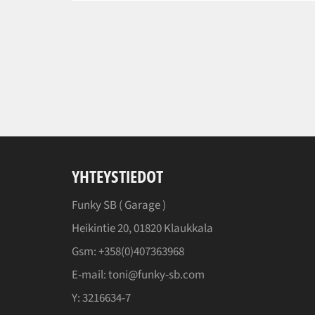
YHTEYSTIEDOT
Funky SB (
Garage
)
Heikintie 20, 01820 Klaukkala
Gsm: +358(0)407363968
E-mail: toni@funky-sb.com
Y: 3216634-7