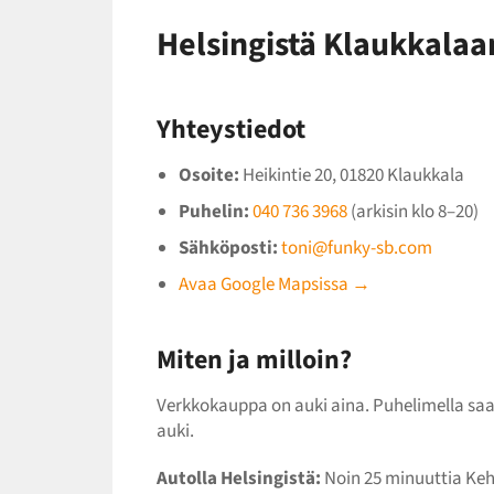
Helsingistä Klaukkalaa
Yhteystiedot
Osoite:
Heikintie 20, 01820 Klaukkala
Puhelin:
040 736 3968
(arkisin klo 8–20)
Sähköposti:
toni@funky-sb.com
Avaa Google Mapsissa →
Miten ja milloin?
Verkkokauppa on auki aina. Puhelimella saa k
auki.
Autolla Helsingistä:
Noin 25 minuuttia Kehä