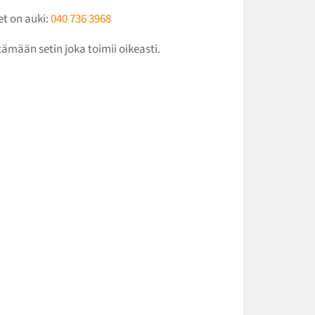
et on auki:
040 736 3968
ämään setin joka toimii oikeasti.