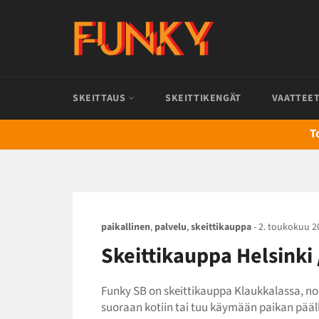
Ohita
ja
siirry
sisältöön
SKEITTAUS
SKEITTIKENGÄT
VAATTEE
T
paikallinen
,
palvelu
,
skeittikauppa
-
2. toukokuu 2
Skeittikauppa Helsinki 
Funky SB on skeittikauppa Klaukkalassa, nop
suoraan kotiin tai tuu käymään paikan pääl