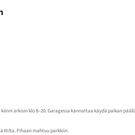
n
iinni arkisin klo 8–20. Garagessa kannattaa käydä paikan päällä —
 III:lta. Pihaan mahtuu parkkiin.