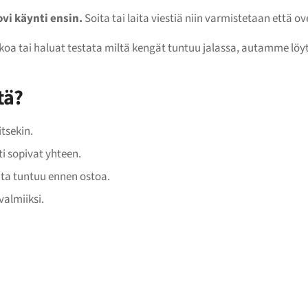
vi käynti ensin.
Soita tai laita viestiä niin varmistetaan että ov
okoa tai haluat testata miltä kengät tuntuu jalassa, autamme löyt
tä?
itsekin.
i sopivat yhteen.
ta tuntuu ennen ostoa.
almiiksi.