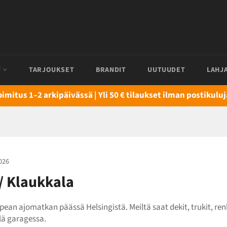
T
TARJOUKSET
BRANDIT
UUTUUDET
LAHJ
oimitus 1–2 arkipäivässä | Yli 50 € tilaukset ilman postikuluj
026
/ Klaukkala
ean ajomatkan päässä Helsingistä. Meiltä saat dekit, trukit, renk
lä garagessa.