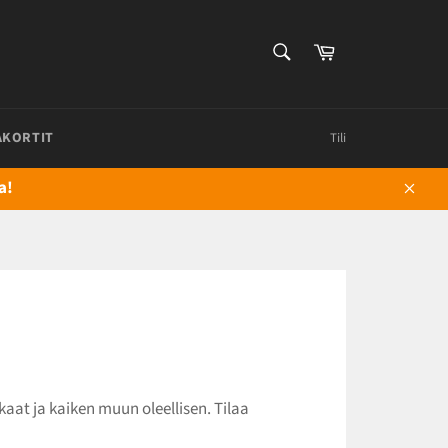
HAE
Ostoskori
Hae
AKORTIT
Tili
a!
Sulje
aat ja kaiken muun oleellisen. Tilaa