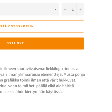
−
+
ISÄÄ OSTOSKORIIN
OSTA NYT
in ilmeen suoraviivaisena: liekkilogo rinnassa
avan ilman ylimääräisiä elementtejä. Musta pohja
en grafiikka toimii ilman että värit hukkuvat.
lua, vaan toimii heti päällä eikä ala häiritä
rana eikä lähde kiertymään käytössä.