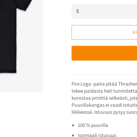
L
Fire Logo -paita pitää Thrasher
tekee paidasta heti tunnistett
korostaa printtiä selkeästi, jot
Puuvillakangas ei vaadi totutte
liikkeessä. Istuvuus pysyy suo
100 % puuvilla
normaali istuvuus