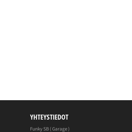
YHTEYSTIEDOT
Funky SB (
Garage
)