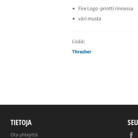
Fire Logo -printti rinnassa
väri musta
Lisää:
Thrasher
TIETOJA
SEU
Ota yhteyttä