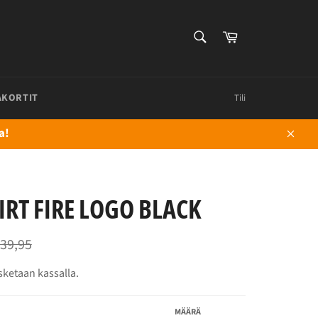
HAE
Ostoskori
Hae
AKORTIT
Tili
a!
Sulje
IRT FIRE LOGO BLACK
ormaalihinta
39,95
sketaan kassalla.
MÄÄRÄ