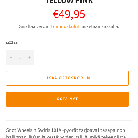
€49,95
Normaalihinta
Sisältää veron.
Toimituskulut
lasketaan kassalla.
MÄÄRÄ
−
+
LISÄÄ OSTOSKORIIN
OSTA NYT
Snot Wheelsin Swirls 101A -pyörät tarjoavat tasapainon
hallinnan, liu’un ja kestävyyden välillä, mikä tekee niistä