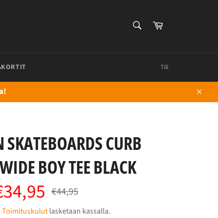
HAE
Ostoskori
Hae
AKORTIT
Tili
a!
Sulje
N SKATEBOARDS CURB
 WIDE BOY TEE BLACK
€34,95
Normaalihinta
€44,95
.
Toimituskulut
lasketaan kassalla.