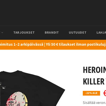
T
TARJOUKSET
BRANDIT
UUTUUDET
LAHJ
oimitus 1–2 arkipäivässä | Yli 50 € tilaukset ilman postikuluj
HEROI
KILLER
-22% ALE
Sisältää veron