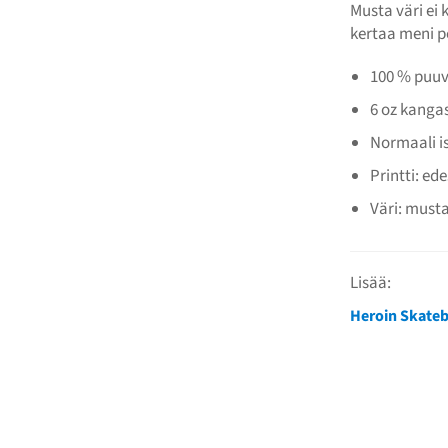
Musta väri ei
kertaa meni p
100 % puuv
6 oz kanga
Normaali i
Printti: ed
Väri: must
Lisää:
Heroin Skate