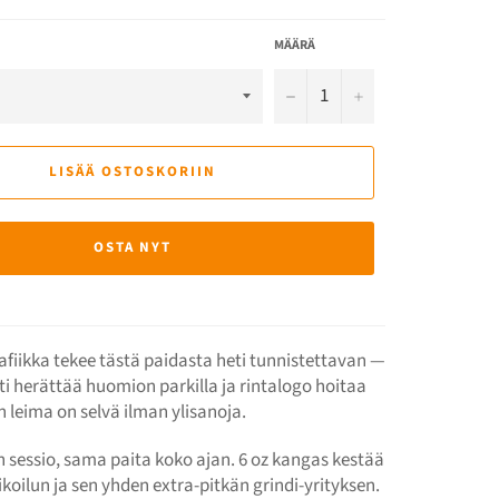
MÄÄRÄ
−
+
LISÄÄ OSTOSKORIIN
OSTA NYT
rafiikka tekee tästä paidasta heti tunnistettavan —
tti herättää huomion parkilla ja rintalogo hoitaa
n leima on selvä ilman ylisanoja.
 sessio, sama paita koko ajan. 6 oz kangas kestää
koilun ja sen yhden extra-pitkän grindi-yrityksen.