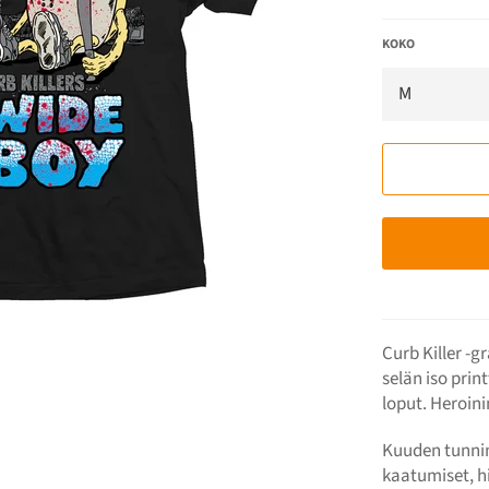
KOKO
Curb Killer -g
selän iso prin
loput. Heroini
Kuuden tunnin
kaatumiset, hi