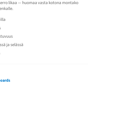
 kerro likaa — huomaa vasta kotona montako
enkalle.
illa
s
stuvuus
essä ja selässä
a
boards