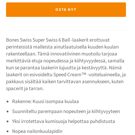
OSTA NYT
Bones Swiss Super Swiss 6 Ball -laakerit erottuvat
perinteisistä malleista ainutlaatuisella kuuden kuulan
rakenteellaan. Tämä innovatiivinen muotoilu tarjoaa
merkittäviä etuja nopeudessa ja kiihtyvyydessä, samalla
kun se parantaa laakerin lujuutta ja kestävyyttä. Nämä
laakerit on esivoideltu Speed Cream™ -voiteluaineella, ja
pakkaus sisältää kaiken tarvittavan asennukseen, kuten
spacerit ja tarran.
Rakenne: Kuusi isompaa kuulaa
Suunniteltu parempaan nopeuteen ja kiihtyvyyteen
Yksi irrotettava kumisuoja helpottaa puhdistusta
Nopea nailonkuulapidin