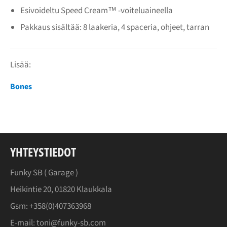
Esivoideltu Speed Cream™ -voiteluaineella
Pakkaus sisältää: 8 laakeria, 4 spaceria, ohjeet, tarran
Lisää:
Bones
YHTEYSTIEDOT
Funky SB (
Garage
)
Heikintie 20, 01820 Klaukkala
Gsm: +358(0)407363968
E-mail: toni@funky-sb.com