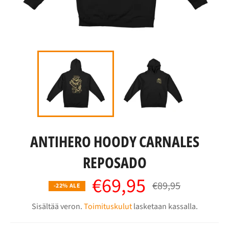
ANTIHERO HOODY CARNALES
REPOSADO
€69,95
Normaalihinta
€89,95
-22% ALE
Sisältää veron.
Toimituskulut
lasketaan kassalla.