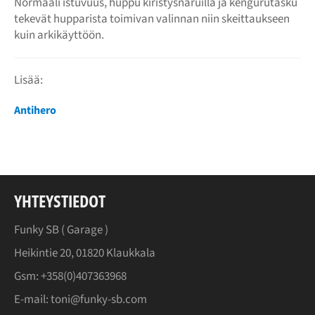
Normaali istuvuus, huppu kiristysnaruilla ja kengurutasku
tekevät hupparista toimivan valinnan niin skeittaukseen
kuin arkikäyttöön.
Lisää:
Antihero
YHTEYSTIEDOT
Funky SB (
Garage
)
Heikintie 20, 01820 Klaukkala
Gsm: +358(0)407363968
E-mail: toni@funky-sb.com