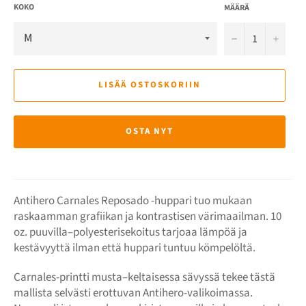
KOKO
MÄÄRÄ
−
+
LISÄÄ OSTOSKORIIN
OSTA NYT
Antihero Carnales Reposado -huppari tuo mukaan
raskaamman grafiikan ja kontrastisen värimaailman. 10
oz. puuvilla–polyesterisekoitus tarjoaa lämpöä ja
kestävyyttä ilman että huppari tuntuu kömpelöltä.
Carnales-printti musta–keltaisessa sävyssä tekee tästä
mallista selvästi erottuvan Antihero-valikoimassa.