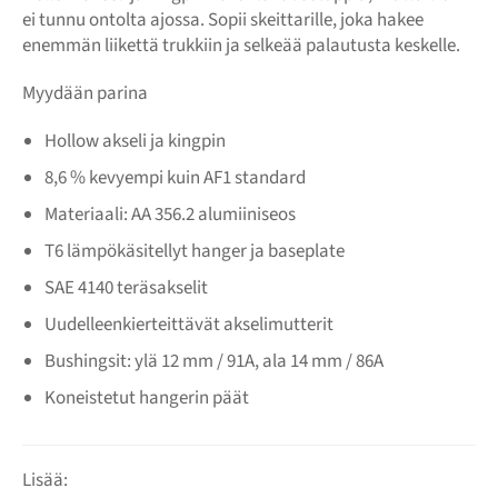
ei tunnu ontolta ajossa. Sopii skeittarille, joka hakee
enemmän liikettä trukkiin ja selkeää palautusta keskelle.
Myydään parina
Hollow akseli ja kingpin
8,6 % kevyempi kuin AF1 standard
Materiaali: AA 356.2 alumiiniseos
T6 lämpökäsitellyt hanger ja baseplate
SAE 4140 teräsakselit
Uudelleenkierteittävät akselimutterit
Bushingsit: ylä 12 mm / 91A, ala 14 mm / 86A
Koneistetut hangerin päät
Lisää: