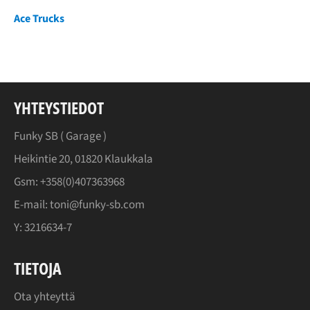
Ace Trucks
YHTEYSTIEDOT
Funky SB (
Garage
)
Heikintie 20, 01820 Klaukkala
Gsm: +358(0)407363968
E-mail: toni@funky-sb.com
Y: 3216634-7
TIETOJA
Ota yhteyttä