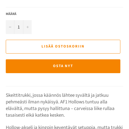
MÄÄRÄ
−
+
LISÄÄ OSTOSKORIIN
OSTA NYT
Skeittitrukki, jossa käännös lähtee syvältä ja jatkuu
pehmeästi ilman nykäisyä. AF1 Hollows tuntuu alla
elävältä, mutta pysyy hallittuna – carveissa liike rullaa
tasaisesti eikä katkea kesken.
Hollow-akseli ja kingpin keventävät setuppia, mutta trukki